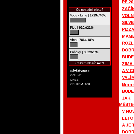
PF 20
ZAČÍ
Co nejraději pijete?
VOLN
Vodu - Limo |
1719x/40%
SILVE
Pivo |
910x/21%
PIZZ
MÁME
Víno |
786x/18%
ROZL
DOBRÝ
Paňáky |
852x/20%
BUDE
Celkem hlasů:
4269
ZIMA 
A V C
Návštěvnost:
ONLINE:
VALÍ
DNES:
Brrrrr
CELKEM: 108
BUDE
JAK
MĚSTEČ
V NO
LETO
A JE 
DOBR