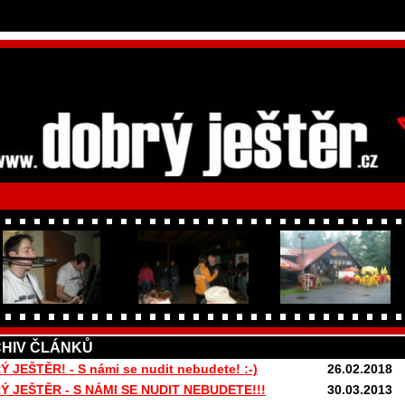
HIV ČLÁNKŮ
 JEŠTĚR! - S námi se nudit nebudete! :-)
26.02.2018
 JEŠTĚR - S NÁMI SE NUDIT NEBUDETE!!!
30.03.2013