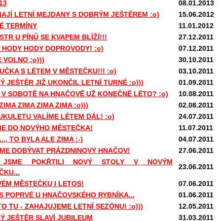
13
08.01.2013
NAJÍ LETNÍ MEJDANY S DOBRÝM JEŠTĚREM :o)
15.06.2012
É TERMÍNY
11.01.2012
STR U PÍNŮ SE KVAPEM BLÍŽÍ!!!
27.12.2011
A HODY HODY DOPROVODY! :o)
07.12.2011
 VOLNO :o)))
30.10.2011
UČKA S LÉTEM V MĚSTEČKU!!! :o)
03.10.2011
 JEŠTĚR JIŽ UKONČIL LETNÍ TURNÉ :o)))
01.09.2011
 V SOBOTĚ NA HNAČOVĚ UŽ KONEČNĚ LÉTO? :o)
10.08.2011
ZIMA ZIMA ZIMA ZIMA :o)))
02.08.2011
UKULETU VALÍME LÉTEM DÁL! :o)
24.07.2011
ME DO NOVÝHO MĚSTEČKA!
11.07.2011
r..., TO BYLA ALE ZIMA :-)
04.07.2011
ME DOBÝVAT PRÁZDNINOVÝ HNAČOV!
27.06.2011
 JSME POKŘTILI NOVÝ STOLY V NOVÝM
23.06.2011
KU...
VÉM MĚSTEČKU I LETOS!
07.06.2011
S POPRVÉ U HNAČOVSKÉHO RYBNÍKA...
01.06.2011
TO TU - ZAHAJUJEME LETNÍ SEZÓNU! :o)))
12.05.2011
Ý JEŠTĚR SLAVÍ JUBILEUM
31.03.2011