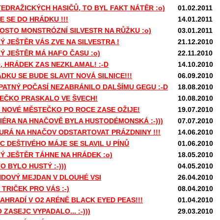
TEDRAŽICKÝCH HASIČŮ, TO BYL FAKT NÁTĚR :o)
01.02.2011
E SE DO HRÁDKU !!!
14.01.2011
OSTO MONSTRÓZNÍ SILVESTR NA RŮŽKU :o)
03.01.2011
Ý JEŠTĚR VÁS ZVE NA SILVESTRA !
21.12.2010
Ý JEŠTĚR MÁ HAFO ČASU :o)
22.11.2010
O, HRÁDEK ZAS NEZKLAMAL! :-D
14.10.2010
DKU SE BUDE SLAVIT NOVÁ SILNICE!!!
06.09.2010
ŠPATNÝ POČASÍ NEZABRÁNILO DALŠÍMU GEGU :-D
18.08.2010
EČKO PRASKALO VE ŠVECH!
10.08.2010
 NOVÉ MĚSTEČKO PO ROCE ZASE OŽIJE!
19.07.2010
IÉRA NA HNAČOVĚ BYLA HUSTODÉMONSKÁ :-)))
07.07.2010
 HURÁ NA HNAČOV ODSTARTOVAT PRÁZDNINY !!!
14.06.2010
C DEŠTIVÉHO MÁJE SE SLAVIL U PÍNŮ
01.06.2010
Ý JEŠTĚR TÁHNE NA HRÁDEK :o)
18.05.2010
O BYLO HUSTÝ :-)))
04.05.2010
NDOVÝ MEJDAN V DLOUHÉ VSI
26.04.2010
TRIČEK PRO VÁS :-)
08.04.2010
NAHRADÍ V O2 ARÉNĚ BLACK EYED PEAS!!!
01.04.2010
 ZASEJC VYPADALO... :-)))
29.03.2010