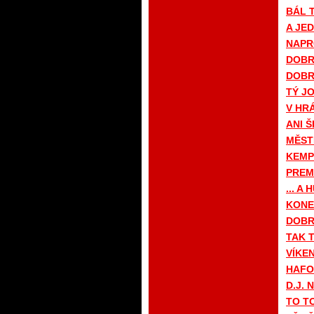
BÁL 
A JED
NAPR
DOBR
DOBR
TÝ J
V HRÁ
ANI 
MĚST
KEMP
PREM
... A
KONE
DOBR
TAK T
VÍKE
HAFO 
D.J. 
TO TO